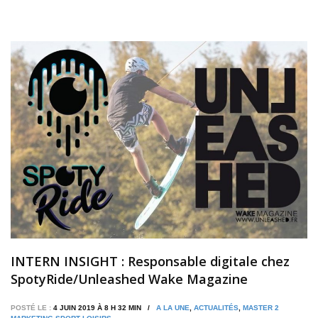
INTERN INSIGHT : Responsable digitale chez
SpotyRide/Unleashed Wake Magazine
POSTÉ LE :
4 JUIN 2019 À 8 H 32 MIN /
A LA UNE
,
ACTUALITÉS
,
MASTER 2