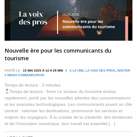
Nouvelle ère pour les communicants du
tourisme
POSTÉ LE :
15 MAI 2025 À 14 H 29 MIN /
A LA UNE
,
LA VOIX DES PROS
,
MASTER
2 MEDIA COMMUNICATION
Temps de lecture :
3
minutes
Temps de lecture : 5min Le secteur du tourisme évolue
rapidement, porté par les nouvelles attentes des consommateurs
et les avancées technologiques. Les communicants jouent un rôle
central : valoriser les destinations, promouvoir les services et
inspirer les voyageurs. À la croisée de la créativité, des tendances
et de l’innovation numérique, leur travail est essentiel […]