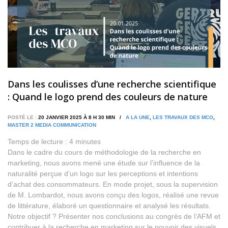
Dans les coulisses d’une recherche scientifique
: Quand le logo prend des couleurs de nature
POSTÉ LE :
20 JANVIER 2025 À 8 H 30 MIN /
A LA UNE
,
LES TRAVAUX DES MCO
,
MASTER 2 MEDIA COMMUNICATION
Temps de lecture :
4
minutes
Dans le cadre du cours de méthodologie de la recherche en
marketing, nous avons mené une étude sur l’influence de la
naturalité perçue d’un logo sur les perceptions et intentions
d’achat des consommateurs. En mode projet, sous la supervision
de M. Lombardot, nous avons conçu des logos, réalisé une revue
de littérature, élaboré un questionnaire et analysé les résultats.
Notre objectif ? Présenter nos conclusions au congrès de l’AFM et
contribuer à la recherche en marketing sur le pouvoir des visuels