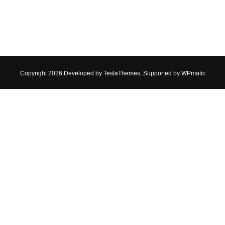
Copyright 2026 Developed by
TeslaThemes
, Supported by
WPmatic