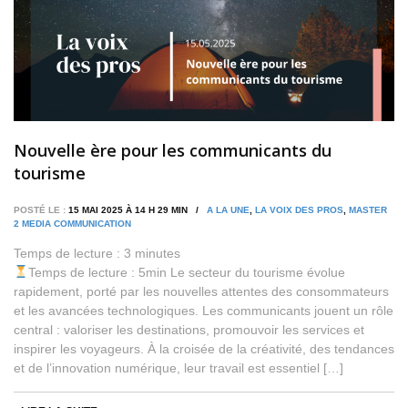
Nouvelle ère pour les communicants du
tourisme
POSTÉ LE :
15 MAI 2025 À 14 H 29 MIN /
A LA UNE
,
LA VOIX DES PROS
,
MASTER
2 MEDIA COMMUNICATION
Temps de lecture :
3
minutes
Temps de lecture : 5min Le secteur du tourisme évolue
rapidement, porté par les nouvelles attentes des consommateurs
et les avancées technologiques. Les communicants jouent un rôle
central : valoriser les destinations, promouvoir les services et
inspirer les voyageurs. À la croisée de la créativité, des tendances
et de l’innovation numérique, leur travail est essentiel […]