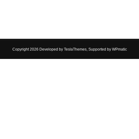
Copyright 2026 Developed by
TeslaThemes
, Supported by
WPmatic