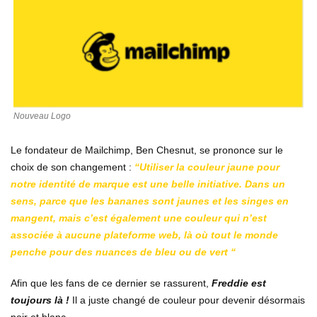
Nouveau Logo
Le fondateur de Mailchimp, Ben Chesnut, se prononce sur le
choix de son changement :
“
Utiliser la couleur jaune pour
notre identité de marque est une belle initiative. Dans un
sens, parce que les bananes sont jaunes et les singes en
mangent, mais c’est également une couleur qui n’est
associée à aucune plateforme web, là où tout le monde
penche pour des nuances de bleu ou de vert “
Afin que les fans de ce dernier se rassurent,
Freddie est
toujours là !
Il a juste changé de couleur pour devenir désormais
noir et blanc.