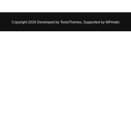
Copyright 2026 Developed by
TeslaThemes
, Supported by
WPmatic