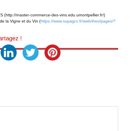
S (http://master-commerce-des-vins.edu.umontpellier.fr/)
de la Vigne et du Vin (
https://www.supagro.fr/web/ihev/pages/?
artagez !