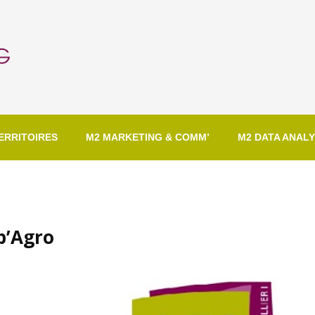
ERRITOIRES
M2 MARKETING & COMM’
M2 DATA ANALY
p’Agro