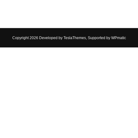
Copyright 2026 Developed by
TeslaThemes
, Supported by
WPmatic