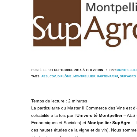
POSTÉ LE :
21 SEPTEMBRE 2015 À 11 H 29 MIN / PAR
MONTPELLIE
TAGS:
AES
,
CDV
,
DIPLÔME
,
MONTPELLIER
,
PARTENARIAT
,
SUP'AGRO
Temps de lecture :
2
minutes
La particularité du Master II Commerce des Vins est d’
cohabilité à la fois par l’
Université Montpellier
– AES (
Economiques et Sociales) et
Montpellier SupAgro
– I
des hautes études de la vigne et du vin). Nous somm