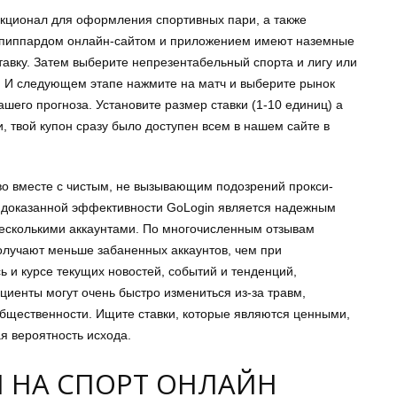
кционал для оформления спортивных пари, а также
 пиппардом онлайн-сайтом и приложением имеют наземные
авку. Затем выберите непрезентабельный спорта и лигу или
з. И следующем этапе нажмите на матч и выберите рынок
его прогноза. Установите размер ставки (1-10 единиц) а
 твой купон сразу было доступен всем в нашем сайте в
во вместе с чистым, не вызывающим подозрений прокси-
 доказанной эффективности GoLogin является надежным
несколькими аккаунтами. По многочисленным отзывам
получают меньше забаненных аккаунтов, чем при
 и курсе текущих новостей, событий и тенденций,
иенты могут очень быстро измениться из-за травм,
бщественности. Ищите ставки, которые являются ценными,
я вероятность исхода.
И НА СПОРТ ОНЛАЙН