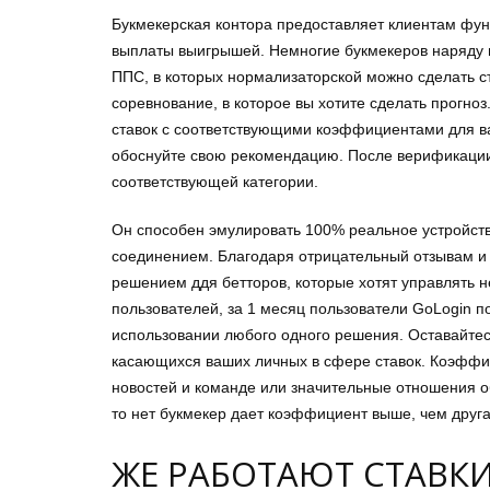
Букмекерская контора предоставляет клиентам фун
выплаты выигрышей. Немногие букмекеров наряду
ППС, в которых нормализаторской можно сделать ст
соревнование, в которое вы хотите сделать прогно
ставок с соответствующими коэффициентами для ваш
обоснуйте свою рекомендацию. После верификации,
соответствующей категории.
Он способен эмулировать 100% реальное устройст
соединением. Благодаря отрицательный отзывам и
решением ддя бетторов, которые хотят управлять 
пользователей, за 1 месяц пользователи GoLogin 
использовании любого одного решения. Оставайтесь
касающихся ваших личных в сфере ставок. Коэффиц
новостей и команде или значительные отношения о
то нет букмекер дает коэффициент выше, чем друга
ЖЕ РАБОТАЮТ СТАВК