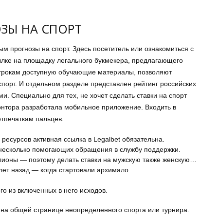
ЗЫ НА СПОРТ
ным прогнозы на спорт. Здесь посетитель или ознакомиться с
ылке на площадку легального букмекера, предлагающего
грокам доступную обучающие материалы, позволяют
 спорт. И отдельном разделе представлен рейтинг российских
. Специально для тех, не хочет сделать ставки на спорт
онтора разработала мобильное приложение. Входить в
отпечаткам пальцев.
ресурсов активная ссылка в Legalbet обязательна.
 несколько помогающих обращения в службу поддержки.
лионы ― поэтому делать ставки на мужскую также женскую…
лет назад ― когда стартовали архимало
го из включенных в него исходов.
на общей странице неопределенного спорта или турнира.