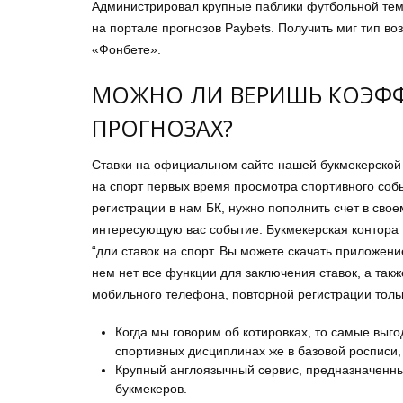
Администрировал крупные паблики футбольной тема
на портале прогнозов Paybets. Получить миг тип в
«Фонбете».
МОЖНО ЛИ ВЕРИШЬ КОЭФФ
ПРОГНОЗАХ?
Ставки на официальном сайте нашей букмекерской к
на спорт первых время просмотра спортивного соб
регистрации в нам БК, нужно пополнить счет в своем
интересующую вас событие. Букмекерская контора
“дли ставок на спорт. Вы можете скачать приложени
нем нет все функции для заключения ставок, а такж
мобильного телефона, повторной регистрации тольк
Когда мы говорим об котировках, то самые вы
спортивных дисциплинах же в базовой росписи, 
Крупный англоязычный сервис, предназначенн
букмекеров.