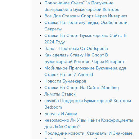
Пополнение Счёта” “а Получение
Выигрышей и Букмекерской Конторе
Всё Для Ставок и Спорт Через Интернет
Ставки На Политику: виды, Особенности,
Секреты
Ставки На Спорт Букмекерские Сайты В
2024 Году
Чаво – Прогнозы От Oddspedia
Как сделать Ставку На Спорт В
Букмекерской Конторе Через Интернет
Мобильное Приложение Букмекера ддя
Ставок На Ios И Android
Новости Букмекеров
Ставки На Спорт На Сайте 24betting
Лимиты Ставок
служба Поддержки Букмекерской Конторы
Betboom
Бонусы И Акции
невозможно Ли У вы Найти Коэффициенты
дли Лайв Ставок?
Последние новости, Скандалы И Знаковые