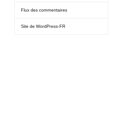
Flux des commentaires
Site de WordPress-FR