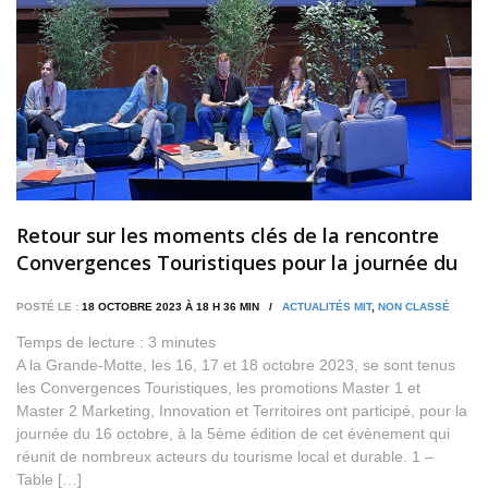
Retour sur les moments clés de la rencontre
Convergences Touristiques pour la journée du
16 Octobre 2023
POSTÉ LE :
18 OCTOBRE 2023 À 18 H 36 MIN /
ACTUALITÉS MIT
,
NON CLASSÉ
Temps de lecture :
3
minutes
A la Grande-Motte, les 16, 17 et 18 octobre 2023, se sont tenus
les Convergences Touristiques, les promotions Master 1 et
Master 2 Marketing, Innovation et Territoires ont participé, pour la
journée du 16 octobre, à la 5ème édition de cet évènement qui
réunit de nombreux acteurs du tourisme local et durable. 1 –
Table […]