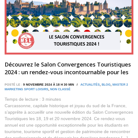
Découvrez le Salon Convergences Touristiques
2024 : un rendez-vous incontournable pour les
étudiants passionnés de tourisme !
POSTÉ LE :
9 NOVEMBRE 2024 À 18 H 30 MIN /
ACTUALITÉS
,
BLOG
,
MASTER 2
MARKETING SPORT LOISIRS
,
NON CLASSÉ
Temps de lecture :
3
minutes
Carcassonne, capitale historique et joyau du sud de la France,
s’apprête à accueillir une nouvelle édition du Salon Convergences
Touristiques les 18, 19 et 20 novembre 2024. Ce rendez-vous
annuel est une opportunité exceptionnelle pour les étudiants en
tourisme, tourisme sportif et gestion de patrimoine de rencontrer
des professionnels et de découvrir les dernières tendances […]