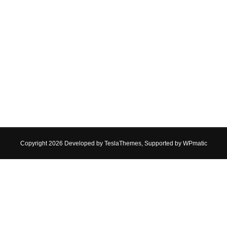
Copyright 2026 Developed by
TeslaThemes
, Supported by
WPmatic