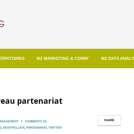
ERRITOIRES
M2 MARKETING & COMM’
M2 DATA ANALY
veau partenariat
SHARE
MANAGEMENT
/
COMMENTS (0)
N
,
MONTPELLIER
,
PARTENARIAT
,
TWITTER