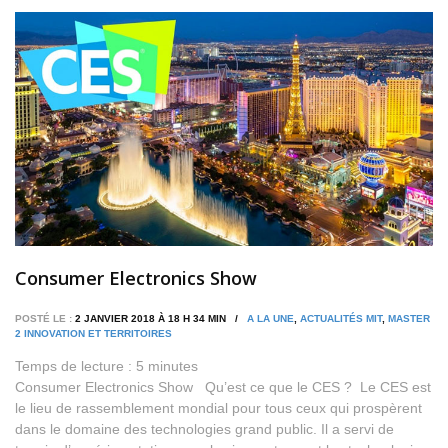
Consumer Electronics Show
POSTÉ LE :
2 JANVIER 2018 À 18 H 34 MIN /
A LA UNE
,
ACTUALITÉS MIT
,
MASTER
2 INNOVATION ET TERRITOIRES
Temps de lecture :
5
minutes
Consumer Electronics Show Qu’est ce que le CES ? Le CES est
le lieu de rassemblement mondial pour tous ceux qui prospèrent
dans le domaine des technologies grand public. Il a servi de