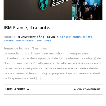
IBM France, Il raconte…
POSTÉ LE :
30 JANVIER 2018 À 10 H 38 MIN /
A LA UNE
,
ACTUALITÉS MIT
,
MASTER 2 INNOVATION ET TERRITOIRES
Temps de lecture :
3
minutes
Le monde du B to B subit une révolution numérique sans
précédent, par le développement de l’IoT (internet des objets) du
cloud ou encore de l’intelligence artificielle les sociétés se doivent
de se transformer pour capter la valeur où elle se créera demain.
Les nouveaux acteurs du digital proposent un nouveau standard
de l’expérience client […]
LIRE LA SUITE
AUCUN COMMENTAIRE