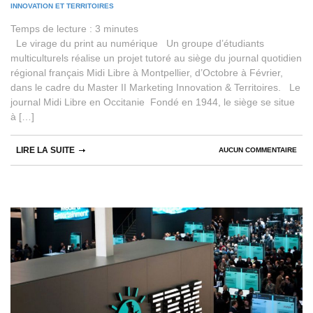
INNOVATION ET TERRITOIRES
Temps de lecture :
3
minutes
Le virage du print au numérique Un groupe d’étudiants
multiculturels réalise un projet tutoré au siège du journal quotidien
régional français Midi Libre à Montpellier, d’Octobre à Février,
dans le cadre du Master II Marketing Innovation & Territoires. Le
journal Midi Libre en Occitanie Fondé en 1944, le siège se situe
à […]
LIRE LA SUITE
AUCUN COMMENTAIRE