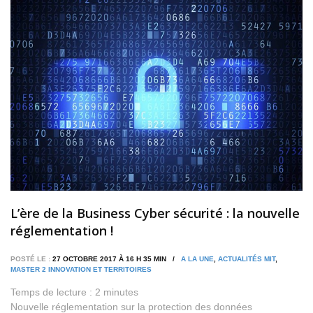
L’ère de la Business Cyber sécurité : la nouvelle
réglementation !
POSTÉ LE :
27 OCTOBRE 2017 À 16 H 35 MIN /
A LA UNE
,
ACTUALITÉS MIT
,
MASTER 2 INNOVATION ET TERRITOIRES
Temps de lecture :
2
minutes
Nouvelle réglementation sur la protection des données