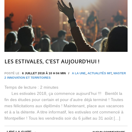
LES ESTIVALES, C’EST AUJOURD’HUI !
POSTÉ LE :
6 JUILLET 2018 À 10 H 04 MIN /
A LA UNE
,
ACTUALITÉS MIT
,
MASTER
2 INNOVATION ET TERRITOIRES
Temps de lecture :
2
minutes
Les estivales 2018, ça commence aujourd’hui !!! Bientôt la
fin des études pour certain et pour d’autre déjà terminé ! Toutes
mes félicitations aux diplômés ! Maintenant, place aux vacances
et à a la détente. A titre informatif, les estivales ont commencé à
Montpellier ! Tous les vendredis soir du 6 juillet au 31 août […]