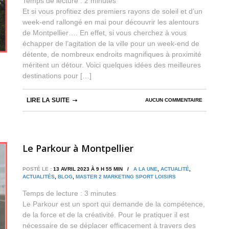
Temps de lecture :
2
minutes
Et si vous profitiez des premiers rayons de soleil et d’un
week-end rallongé en mai pour découvrir les alentours
de Montpellier…. En effet, si vous cherchez à vous
échapper de l’agitation de la ville pour un week-end de
détente, de nombreux endroits magnifiques à proximité
méritent un détour. Voici quelques idées des meilleures
destinations pour […]
LIRE LA SUITE
AUCUN COMMENTAIRE
Le Parkour à Montpellier
POSTÉ LE :
13 AVRIL 2023 À 9 H 55 MIN /
A LA UNE
,
ACTUALITÉ
,
ACTUALITÉS
,
BLOG
,
MASTER 2 MARKETING SPORT LOISIRS
Temps de lecture :
3
minutes
Le Parkour est un sport qui demande de la compétence,
de la force et de la créativité. Pour le pratiquer il est
nécessaire de se déplacer efficacement à travers des