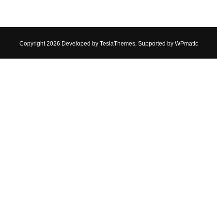
Copyright 2026 Developed by
TeslaThemes
, Supported by
WPmatic