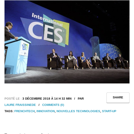
SHARE
POSTÉ LE :
3 DÉCEMBRE 2018 À 14 H 32 MIN / PAR
LAURE FRAISSINEDE
/
COMMENTS (0)
TAGS:
FRENCHTECH
,
INNOVATION
,
NOUVELLES TECHNOLOGIES
,
START-UP