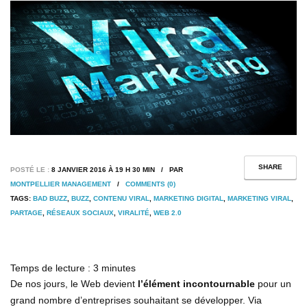
SHARE
POSTÉ LE :
8 JANVIER 2016 À 19 H 30 MIN / PAR
MONTPELLIER MANAGEMENT
/
COMMENTS (0)
TAGS:
BAD BUZZ
,
BUZZ
,
CONTENU VIRAL
,
MARKETING DIGITAL
,
MARKETING VIRAL
,
PARTAGE
,
RÉSEAUX SOCIAUX
,
VIRALITÉ
,
WEB 2.0
Temps de lecture :
3
minutes
De nos jours, le Web devient
l’élément incontournable
pour un
grand nombre d’entreprises souhaitant se développer. Via