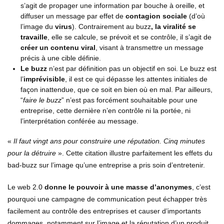
s’agit de propager une information par bouche à oreille, et
diffuser un message par effet de
contagion sociale
(d’où
l’image du
virus
). Contrairement au buzz
, la viralité se
travaille
, elle se calcule, se prévoit et se contrôle, il s’agit de
créer un contenu viral
, visant à transmettre un message
précis à une cible définie.
Le buzz
n’est par définition pas un objectif en soi. Le buzz est
l’
imprévisible
, il est ce qui dépasse les attentes initiales de
façon inattendue, que ce soit en bien où en mal. Par ailleurs,
“
faire le buzz
” n’est pas forcément souhaitable pour une
entreprise, cette dernière n’en contrôle ni la portée, ni
l’interprétation conférée au message.
«
Il faut vingt ans pour construire une réputation. Cinq minutes
pour la détruire
». Cette citation illustre parfaitement les effets du
bad-buzz sur l’image qu’une entreprise a pris soin d’entretenir.
Le web 2.0
donne le pouvoir à une masse d’anonymes
, c’est
pourquoi une campagne de communication peut échapper très
facilement au contrôle des entreprises et causer d’importants
dommages, notamment sur l’image et la réputation d’un produit,