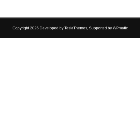
Copyright 2026 Developed by
TeslaThemes
, Supported by
WPmatic