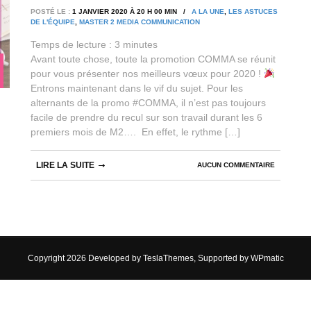
POSTÉ LE :
1 JANVIER 2020 À 20 H 00 MIN /
A LA UNE
,
LES ASTUCES
DE L'ÉQUIPE
,
MASTER 2 MEDIA COMMUNICATION
Temps de lecture :
3
minutes
Avant toute chose, toute la promotion COMMA se réunit
pour vous présenter nos meilleurs vœux pour 2020 !
Entrons maintenant dans le vif du sujet. Pour les
alternants de la promo #COMMA, il n’est pas toujours
facile de prendre du recul sur son travail durant les 6
premiers mois de M2…. En effet, le rythme […]
LIRE LA SUITE
AUCUN COMMENTAIRE
Copyright 2026 Developed by
TeslaThemes
, Supported by
WPmatic