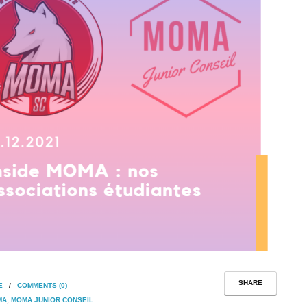
SHARE
E
/
COMMENTS (0)
MA
,
MOMA JUNIOR CONSEIL