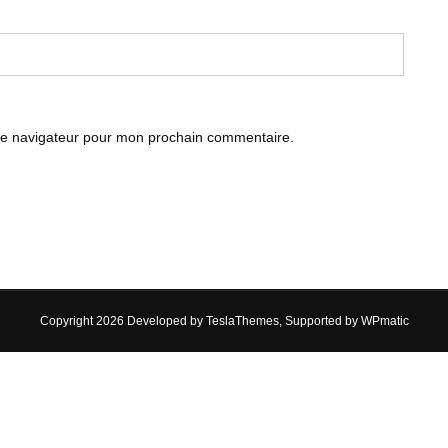
le navigateur pour mon prochain commentaire.
Copyright 2026 Developed by
TeslaThemes
, Supported by
WPmatic