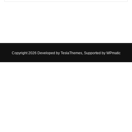
Copyright 2026 Developed by
TeslaThemes
, Supported by
WPmatic