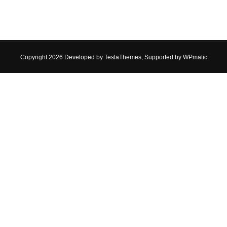
Copyright 2026 Developed by
TeslaThemes
, Supported by
WPmatic