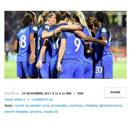
SHARE
POSTÉ LE :
23 NOVEMBRE 2017 À 11 H 11 MIN / PAR
ANAIS SINGLA
/
COMMENTS (0)
TAGS:
COUPE DU MONDE 2019
,
ÉCONOMIE
,
FOOTBALL FÉMININ
,
MÉDIATISATION
,
SPORT FÉMININ
,
SPORTS
,
VISIBILITÉ