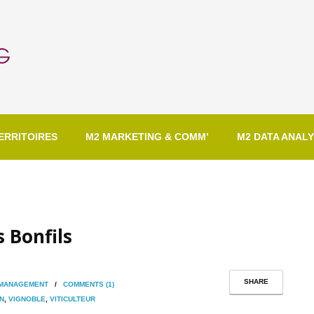
ERRITOIRES
M2 MARKETING & COMM’
M2 DATA ANALY
 Bonfils
SHARE
 MANAGEMENT
/
COMMENTS (1)
N
,
VIGNOBLE
,
VITICULTEUR