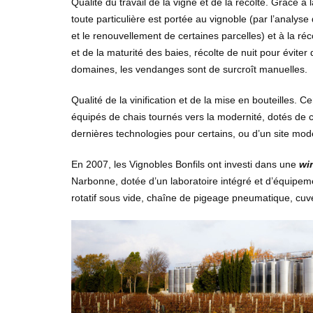
Qualité du travail de la vigne et de la récolte. Grâce à l
toute particulière est portée au vignoble (par l’analyse d
et le renouvellement de certaines parcelles) et à la ré
et de la maturité des baies, récolte de nuit pour éviter
domaines, les vendanges sont de surcroît manuelles.
Qualité de la vinification et de la mise en bouteilles.
équipés de chais tournés vers la modernité, dotés de
dernières technologies pour certains, ou d’un site mod
En 2007, les Vignobles Bonfils ont investi dans une
wi
Narbonne, dotée d’un laboratoire intégré et d’équipemen
rotatif sous vide, chaîne de pigeage pneumatique, cuv