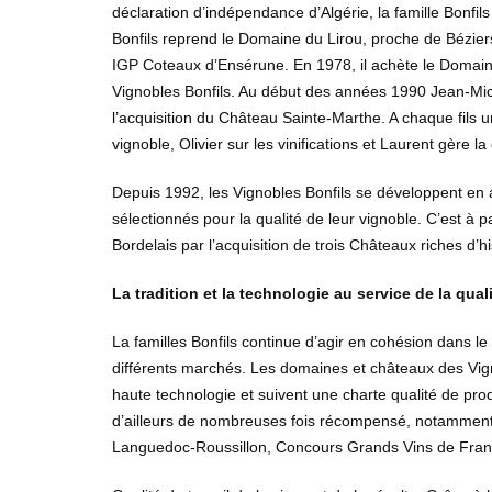
déclaration d’indépendance d’Algérie, la famille Bonfil
Bonfils reprend le Domaine du Lirou, proche de Béziers
IGP Coteaux d’Ensérune. En 1978, il achète le Domain
Vignobles Bonfils. Au début des années 1990 Jean-Miche
l’acquisition du Château Sainte-Marthe. A chaque fils 
vignoble, Olivier sur les vinifications et Laurent gère l
Depuis 1992, les Vignobles Bonfils se développent en
sélectionnés pour la qualité de leur vignoble. C’est à p
Bordelais par l’acquisition de trois Châteaux riches d’his
La tradition et la technologie au service de la qual
La familles Bonfils continue d’agir en cohésion dans l
différents marchés. Les domaines et châteaux des Vign
haute technologie et suivent une charte qualité de prod
d’ailleurs de nombreuses fois récompensé, notamment
Languedoc-Roussillon, Concours Grands Vins de Fran