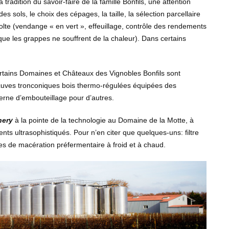
a tradition du savoir-faire de la famille Bonfils, une attention
es sols, le choix des cépages, la taille, la sélection parcellaire
colte (vendange « en vert », effeuillage, contrôle des rendements
 que les grappes ne souffrent de la chaleur). Dans certains
 Certains Domaines et Châteaux des Vignobles Bonfils sont
 cuves tronconiques bois thermo-régulées équipées des
erne d’embouteillage pour d’autres.
nery
à la pointe de la technologie au Domaine de la Motte, à
ts ultrasophistiqués. Pour n’en citer que quelques-uns: filtre
es de macération préfermentaire à froid et à chaud.