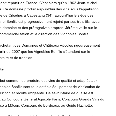
s doit repartir en France. C’est alors qu’en 1962 Jean-Michel
. Ce domaine produit aujourd’hui des vins sous l’appellation
e de Cibadiès à Capestang (34), aujourd’hui le siège des
l Bonfils est progressivement rejoint par ses trois fils, avec
un domaine et des prérogatives propres. Jérôme veille sur le
a commercialisation et la direction des Vignobles Bonfils.
 achetant des Domaines et Châteaux viticoles rigoureusement
artir de 2007 que les Vignobles Bonfils s’étendent sur le
toire et de tradition.
ité
e but commun de produire des vins de qualité et adaptés aux
obles Bonfils sont tous dotés d’équipement de vinification de
uction et récolte exigeante. Ce savoir-faire de qualité est
 au Concours Général Agricole Paris,
Concours Grands Vins du
ce à Mâcon, Concours de Bordeaux, au Guide Hachette.