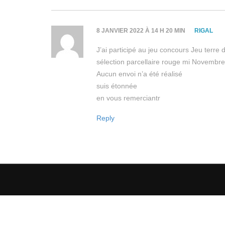
8 JANVIER 2022 À 14 H 20 MIN
RIGAL
J’ai participé au jeu concours Jeu terre d
sélection parcellaire rouge mi Novembre
Aucun envoi n’a été réalisé
suis étonnée
en vous remerciantr
Reply