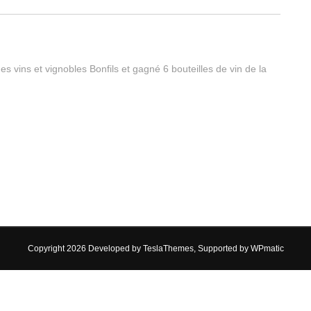
es vins et vignobles Bonfils et gagné 6 bouteilles de vin de la
Copyright 2026 Developed by
TeslaThemes
, Supported by
WPmatic