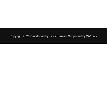
Copyright 2026 Developed by
TeslaThemes
, Supported by
WPmatic