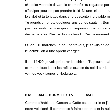
chocolat viennois devant la cheminée, tu regardes par la 
s’équiper pour ne pas prendre froid. Ni une, ni deux, tu
le style) et tu te jettes dans une descente incroyable m
Tu prends en photo quelques-uns de tes sauts … Bon il
pas des sauts de 5 cm qui vont impressionner ton crush
descente, c’est l’heure du vin chaud ! C’est le momen
Oulah ! Tu marches un peu de travers, je t’avais dit de 
le jacuzzi, on a une aprèm chargée.
Il est 14H00, je vais préparer les chiens. Tu pourras fa
ce magnifique lac et les reflets orange du soleil sur la
voir les yeux jaunes d’Hedwige …
BIM … BAM … BOUM ET C’EST LE CRASH
Comme d’habitude, Gaston la Gaffe est de sortie et j’
notre vol plané. Il commence à faire bien froid et la nu