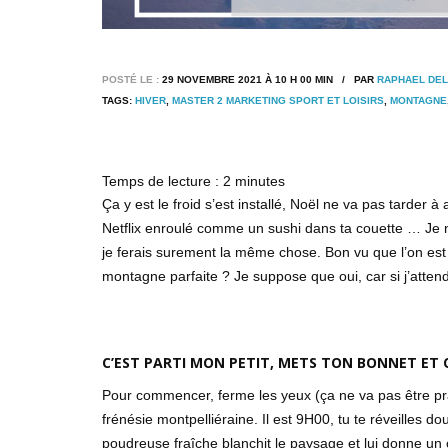
POSTÉ LE :
29 NOVEMBRE 2021 À 10 H 00 MIN / PAR
RAPHAEL DE
TAGS:
HIVER
,
MASTER 2 MARKETING SPORT ET LOISIRS
,
MONTAGNE
Temps de lecture :
2
minutes
Ça y est le froid s’est installé, Noël ne va pas tarder à 
Netflix enroulé comme un sushi dans ta couette … Je ne v
je ferais surement la même chose. Bon vu que l’on est 
montagne parfaite ? Je suppose que oui, car si j’atte
C’EST PARTI MON PETIT, METS TON BONNET ET O
Pour commencer, ferme les yeux (ça ne va pas être pratiqu
frénésie montpelliéraine. Il est 9H00, tu te réveilles 
poudreuse fraîche blanchit le paysage et lui donne un