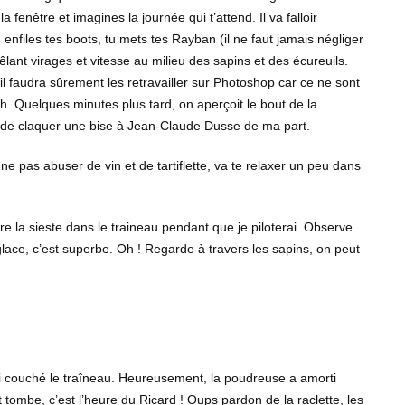
fenêtre et imagines la journée qui t’attend. Il va falloir
 enfiles tes boots, tu mets tes Rayban (il ne faut jamais négliger
êlant virages et vitesse au milieu des sapins et des écureuils.
 faudra sûrement les retravailler sur Photoshop car ce ne sont
. Quelques minutes plus tard, on aperçoit le bout de la
t de claquer une bise à Jean-Claude Dusse de ma part.
ne pas abuser de vin et de tartiflette, va te relaxer un peu dans
ire la sieste dans le traineau pendant que je piloterai. Observe
 glace, c’est superbe. Oh ! Regarde à travers les sapins, on peut
ai couché le traîneau. Heureusement, la poudreuse a amorti
it tombe, c’est l’heure du Ricard ! Oups pardon de la raclette, les