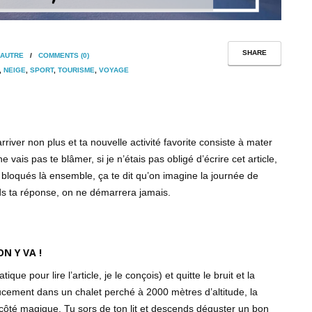
SHARE
LAUTRE
/
COMMENTS (0)
,
NEIGE
,
SPORT
,
TOURISME
,
VOYAGE
arriver non plus et ta nouvelle activité favorite consiste à mater
ais pas te blâmer, si je n’étais pas obligé d’écrire cet article,
bloqués là ensemble, ça te dit qu’on imagine la journée de
nds ta réponse, on ne démarrera jamais.
N Y VA !
e pour lire l’article, je le conçois) et quitte le bruit et la
doucement dans un chalet perché à 2000 mètres d’altitude, la
 côté magique. Tu sors de ton lit et descends déguster un bon