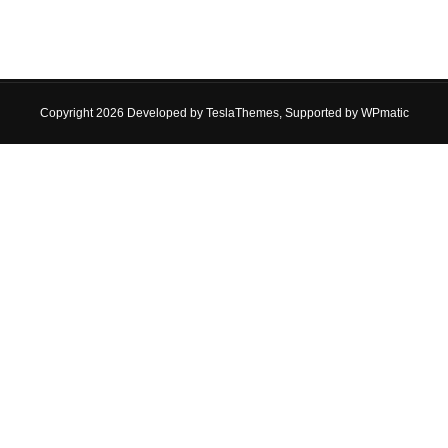
Copyright 2026 Developed by
TeslaThemes
, Supported by
WPmatic