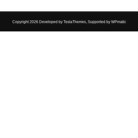
Copyright 2026 Developed by
TeslaThemes
, Supported by
WPmatic