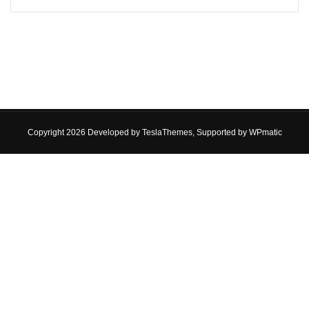
Copyright 2026 Developed by
TeslaThemes
, Supported by
WPmatic