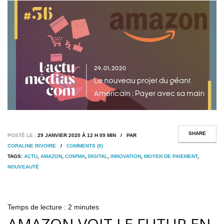
SHARE
POSTÉ LE :
29 JANVIER 2020 À 12 H 09 MIN / PAR
CORALINE RIVOIRE
/
COMMENTS (0)
TAGS:
ACTU
,
AMAZON
,
COM'MA
,
DIGITAL
,
INNOVATION
,
MOYEN DE PAIEMENT
,
NOUVEAUTÉ
Temps de lecture :
2
minutes
AMAZON VOIT LE FUTUR EN