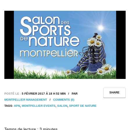
SHARE
POSTÉ LE :
5 FÉVRIER 2017 À 18 H 52 MIN / PAR
MONTPELLIER MANAGEMENT
/
COMMENTS (0)
TAGS:
APN
,
MONTPELLIER EVENTS
,
SALON
,
SPORT DE NATURE
Temps de lecture :
3
minutes