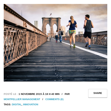
SHARE
POSTÉ LE :
1 NOVEMBRE 2015 À 18 H 40 MIN / PAR
MONTPELLIER MANAGEMENT
/
COMMENTS (0)
TAGS:
DIGITAL
,
INNOVATION