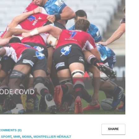
SHARE
COMMENTS (0)
 SPORT
,
MHR
,
MOMA
,
MONTPELLIER HÉRAULT