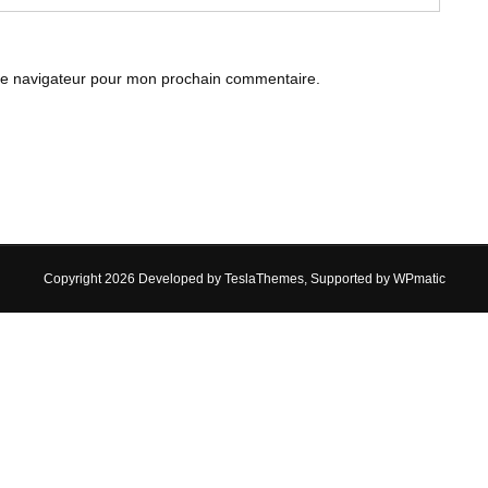
le navigateur pour mon prochain commentaire.
Copyright 2026 Developed by
TeslaThemes
, Supported by
WPmatic