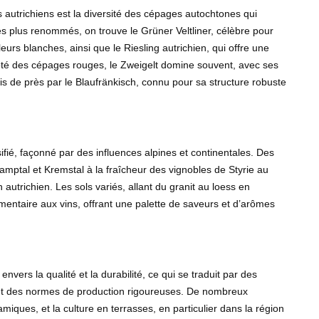
s autrichiens est la diversité des cépages autochtones qui
s plus renommés, on trouve le Grüner Veltliner, célèbre pour
rs blanches, ainsi que le Riesling autrichien, qui offre une
ôté des cépages rouges, le Zweigelt domine souvent, avec ses
vis de près par le Blaufränkisch, connu pour sa structure robuste
sifié, façonné par des influences alpines et continentales. Des
amptal et Kremstal à la fraîcheur des vignobles de Styrie au
utrichien. Les sols variés, allant du granit au loess en
mentaire aux vins, offrant une palette de saveurs et d’arômes
ers la qualité et la durabilité, ce qui se traduit par des
 et des normes de production rigoureuses. De nombreux
miques, et la culture en terrasses, en particulier dans la région