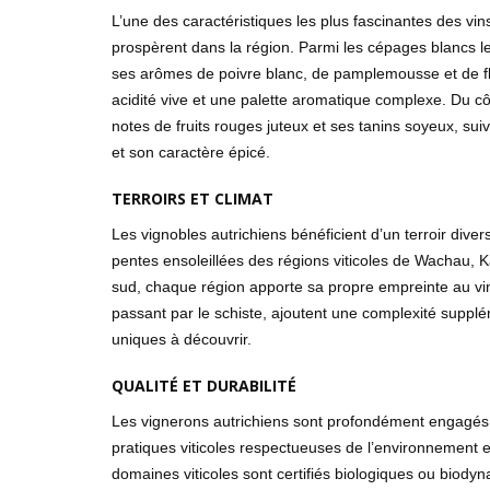
L’une des caractéristiques les plus fascinantes des vin
prospèrent dans la région. Parmi les cépages blancs le
ses arômes de poivre blanc, de pamplemousse et de fleu
acidité vive et une palette aromatique complexe. Du c
notes de fruits rouges juteux et ses tanins soyeux, sui
et son caractère épicé.
TERROIRS ET CLIMAT
Les vignobles autrichiens bénéficient d’un terroir diver
pentes ensoleillées des régions viticoles de Wachau, K
sud, chaque région apporte sa propre empreinte au vin a
passant par le schiste, ajoutent une complexité supplé
uniques à découvrir.
QUALITÉ ET DURABILITÉ
Les vignerons autrichiens sont profondément engagés env
pratiques viticoles respectueuses de l’environnement
domaines viticoles sont certifiés biologiques ou biodyna