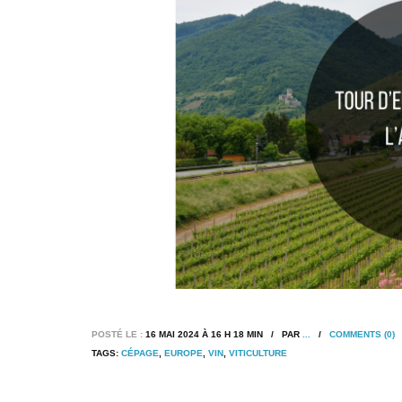
POSTÉ LE :
16 MAI 2024 À 16 H 18 MIN / PAR
...
/
COMMENTS (0)
TAGS:
CÉPAGE
,
EUROPE
,
VIN
,
VITICULTURE